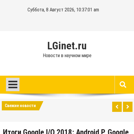
Перейти
Суббота, 8 Август 2026, 10:37:01 am
к
содержимому
LGinet.ru
Новости в научном мире
Свежие новости
Итоги Google I/O 2018: Android P, Google