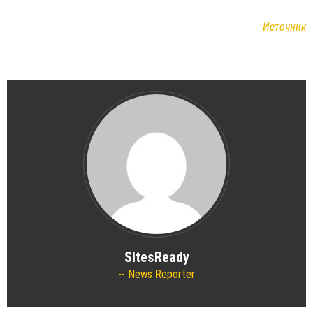
Источник
SitesReady
News Reporter