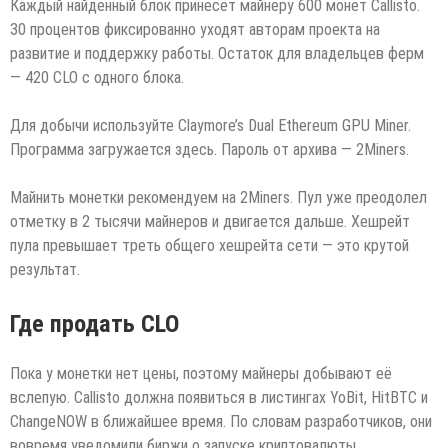
Каждый найденный блок принесёт майнеру 600 монет Callisto.
30 процентов фиксированно уходят авторам проекта на
развитие и поддержку работы. Остаток для владельцев ферм
— 420 CLO с одного блока.
Для добычи используйте Claymore’s Dual Ethereum GPU Miner.
Программа загружается здесь. Пароль от архива — 2Miners.
Майнить монетки рекомендуем на 2Miners. Пул уже преодолел
отметку в 2 тысячи майнеров и двигается дальше. Хешрейт
пула превышает треть общего хешрейта сети — это крутой
результат.
Где продать CLO
Пока у монетки нет цены, поэтому майнеры добывают её
вслепую. Callisto должна появиться в листингах YoBit, HitBTC и
ChangeNOW в ближайшее время. По словам разработчиков, они
вовремя уведомили биржи о запуске криптовалюты.