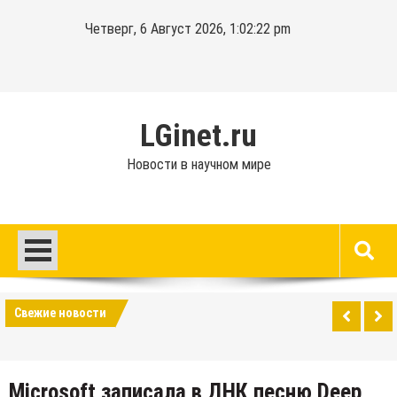
Перейти
Четверг, 6 Август 2026, 1:02:23 pm
к
содержимому
LGinet.ru
Новости в научном мире
Свежие новости
Microsoft записала в ДНК песню Deep