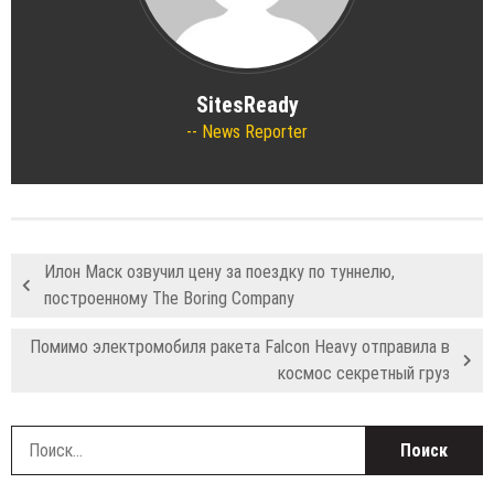
SitesReady
News Reporter
Илон Маск озвучил цену за поездку по туннелю,
построенному The Boring Company
Помимо электромобиля ракета Falcon Heavy отправила в
космос секретный груз
Н