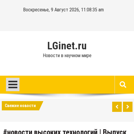
Перейти
Воскресенье, 9 Август 2026, 11:08:35 am
к
содержимому
LGinet.ru
Новости в научном мире
Свежие новости
#новости высоких технологий | Выпуск