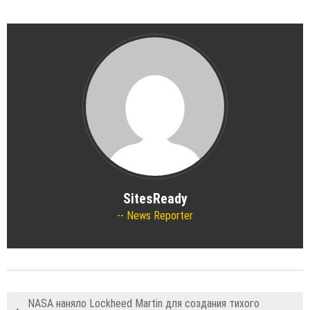
SitesReady
News Reporter
NASA наняло Lockheed Martin для создания тихого