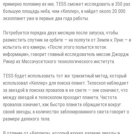
примерно половину из них. TESS сможет исследовать в 350 раз
большую площадь неба, чем «Кеплер», и найдет около 20 000
экзопланет уже в первые два года работы.
Потребуется порядка двух месяцев после запуска, чтобы
разместить спутник на орбите — на полпути от Земли к Луне — и
испытать его камеры. «После этого польется поток
информации», говорит главный исследователь миссии Джордж
Рикер из Массачусетского технологического института.
TESS будет использовать тот же транзитный метод, который
использовал «Кеплер» для поиска планет. Телескоп наблюдает
за звездой в поисках провалов в ее свете — они означают, что
между звездой и телескопом проходит планета. Частота
провалов означает, как быстро планета обращается вокруг
своей звезды, а количество заблокированного света говорит о
размере далекого тела.
В отличие от «Кеплера», который изучал далекие звезды в