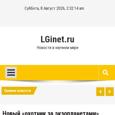
Перейти
Суббота, 8 Август 2026, 2:32:14 am
к
содержимому
LGinet.ru
Новости в научном мире
Свежие новости
Новый «охотник за экзопланетами»