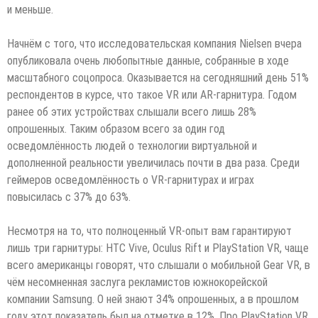
и меньше.
Начнём с того, что исследовательская компания Nielsen вчера
опубликовала очень любопытные данные, собранные в ходе
масштабного соцопроса. Оказывается на сегодняшний день 51%
респондентов в курсе, что такое VR или AR-гарнитура. Годом
ранее об этих устройствах слышали всего лишь 28%
опрошенных. Таким образом всего за один год
осведомлённость людей о технологии виртуальной и
дополненной реальности увеличилась почти в два раза. Среди
геймеров осведомлённость о VR-гарнитурах и играх
повысилась с 37% до 63%.
Несмотря на то, что полноценный VR-опыт вам гарантируют
лишь три гарнитуры: HTC Vive, Oculus Rift и PlayStation VR, чаще
всего американцы говорят, что слышали о мобильной Gear VR, в
чём несомненная заслуга рекламистов южнокорейской
компании Samsung. О ней знают 34% опрошенных, а в прошлом
году этот показатель был на отметке в 12%. Про PlayStation VR